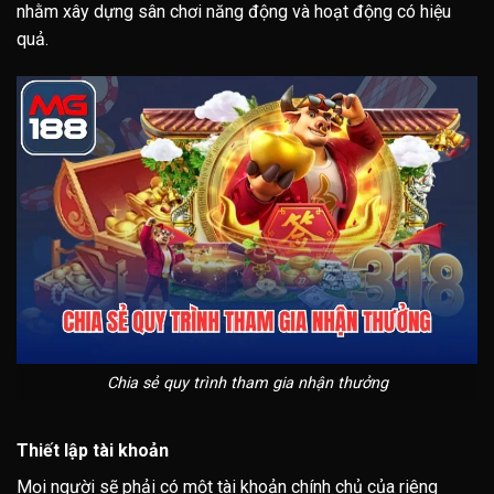
nhằm xây dựng sân chơi năng động và hoạt động có hiệu
quả.
Chia sẻ quy trình tham gia nhận thưởng
Thiết lập tài khoản
Mọi người sẽ phải có một tài khoản chính chủ của riêng