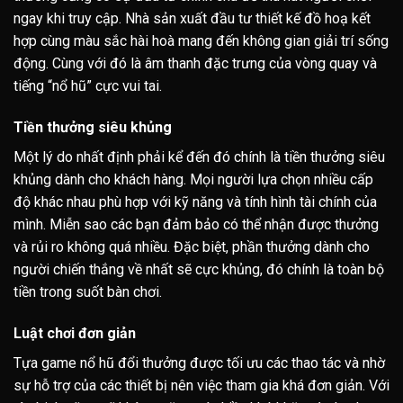
ngay khi truy cập. Nhà sản xuất đầu tư thiết kế đồ hoạ kết
hợp cùng màu sắc hài hoà mang đến không gian giải trí sống
động. Cùng với đó là âm thanh đặc trưng của vòng quay và
tiếng “nổ hũ” cực vui tai.
Tiền thưởng siêu khủng
Một lý do nhất định phải kể đến đó chính là tiền thưởng siêu
khủng dành cho khách hàng. Mọi người lựa chọn nhiều cấp
độ khác nhau phù hợp với kỹ năng và tính hình tài chính của
mình. Miễn sao các bạn đảm bảo có thể nhận được thưởng
và rủi ro không quá nhiều. Đặc biệt, phần thưởng dành cho
người chiến thắng về nhất sẽ cực khủng, đó chính là toàn bộ
tiền trong suốt bàn chơi.
Luật chơi đơn giản
Tựa game nổ hũ đổi thưởng được tối ưu các thao tác và nhờ
sự hỗ trợ của các thiết bị nên việc tham gia khá đơn giản. Với