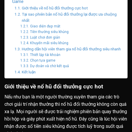
Game
Giới thiệu về nổ hũ đổi thưởng cực hot
Tại sao phiên bản nổ hũ đổi thưởng lại được ưa chuộng
nhất
Giao diện đẹp mắt
Tiền thưởng siêu khủng
Luật chơi đơn giản
Khuyến mãi siêu khủng
Hướng dẫn hội viên tham gia nổ hũ đổi thưởng siêu nhanh
Thiết lập tài khoản
Chọn tựa game
Dự đoán và chờ kết quả
Kết luận
Giới thiệu về nổ hũ đổi thưởng cực hot
Nếu như bạn là một người thường xuyên tham gia các trò
chơi giải trí nhận thưởng thì nổ hũ đổi thưởng không còn quá
xa lạ. Mọi người sẽ được trải nghiệm phiên bản quay thưởng
hồi hộp và giây phút xuất hiện nổ hũ. Đây cũng là lúc hội viên
nhận được số tiền siêu khủng được tích luỹ trong suốt quá