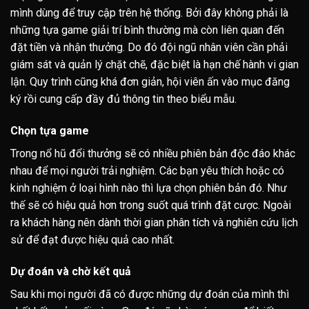
mình dùng để truy cập trên hệ thống. Bởi đây không phải là
những tựa game giải trí bình thường mà còn liên quan đến
đặt tiền và nhận thưởng. Do đó đội ngũ nhân viên cần phải
giám sát và quản lý chặt chẽ, đặc biệt là hạn chế hành vi gian
lận. Quy trình cũng khá đơn giản, hội viên ấn vào mục đăng
ký rồi cung cấp đầy đủ thông tin theo biểu mẫu.
Chọn tựa game
Trong nổ hũ đổi thưởng sẽ có nhiều phiên bản độc đáo khác
nhau để mọi người trải nghiệm. Các bạn yêu thích hoặc có
kinh nghiệm ở loại hình nào thì lựa chọn phiên bản đó. Như
thế sẽ có hiệu quả hơn trong suốt quá trình đặt cược. Ngoài
ra khách hàng nên dành thời gian phân tích và nghiên cứu lịch
sử để đạt được hiệu quả cao nhất.
Dự đoán và chờ kết quả
Sau khi mọi người đã có được những dự đoán của mình thì