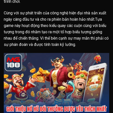
trình chơi.
Cùng với sự phát triển của công nghệ hiện đại nhà sản xuất
ngày càng đầu tư và cho ra phiên bản hoàn hảo nhất.Tựa
game này hoạt động theo kiểu quay các cuộn cùng với biểu
tượng trong đó nhằm tạo ra một tổ hợp biểu tượng giống
nhau để chiến thắng. Vì thế bên cạnh sự may mắn thì phải có
sự phán đoán và được tính toán kỹ lưỡng.