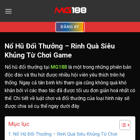
Bỏ
qua
nội
dung
ĐĂNG KÝ
Nổ Hũ Đổi Thưởng – Rinh Quà Siêu
Khủng Từ Chơi Game
Nổ hũ đổi thưởng tại
MG188
là một trong những phiên bản
độc đáo và thu hút được nhiều hội viên yêu thích trên hệ
thống. Ngay cả tân binh khi tham gia cũng không quá khó
khăn bởi vì các thao tác đã được tối ưu đơn giản hoá nhất có
thể. Chi tiết về luật chơi và đổi thưởng của loại hình này sẽ
được chia sẻ cụ thể ngay dưới đây.
Mục lục
Nổ Hũ Đổi Thưởng – Rinh Quà Siêu Khủng Từ Chơi