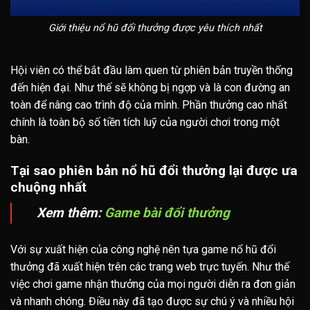
Giới thiệu nổ hũ đổi thưởng được yêu thích nhất
Hội viên có thể bắt đầu làm quen từ phiên bản truyền thống
đến hiện đại. Như thế sẽ không bị ngợp và là con đường an
toàn để nâng cao trình độ của mình. Phần thưởng cao nhất
chính là toàn bộ số tiền tích luỹ của người chơi trong một
bàn.
Tại sao phiên bản nổ hũ đổi thưởng lại được ưa
chuộng nhất
Xem thêm:
Game bài đổi thưởng
Với sự xuất hiện của công nghệ nên tựa game nổ hũ đổi
thưởng đã xuất hiện trên các trang web trực tuyến. Như thế
việc chơi game nhận thưởng của mọi người diễn ra đơn giản
và nhanh chóng. Điều này đã tạo được sự chú ý và nhiều hội