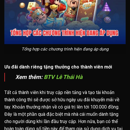
Tổng hợp các chương trình hiện đang áp dụng
Ưu đãi dành riêng tặng thưởng cho thành viên mới
Xem thêm:
BTV Lê Thái Hà
Tất cả thành viên khi truy cập nền tảng và tạo tài khoản
thành công thì sẽ được sở hữu ngày ưu đãi khuyến mãi về
tay. Khoản thưởng nhận về có giá trị lên tới 100.000 đồng.
Đây là một phần quà đặc biệt mà nhà cái muốn dành tặng
cho người dùng khi lần đầu truy cập. Hơn nữa, bạn có thể
hoàn toàn dùng số tiền này để tham gia sử dụng dịch vụ tại