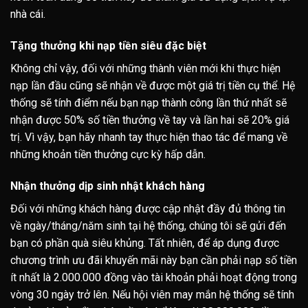
nhà cái.
Tặng thưởng khi nạp tiền siêu đặc biệt
Không chỉ vậy, đối với những thành viên mới khi thực hiện
nạp lần đầu cũng sẽ nhận về được một giá trị tiền cụ thể. Hệ
thống sẽ tính điểm nếu bạn nạp thành công lần thứ nhất sẽ
nhận được 50% số tiền thưởng về tay và lần hai sẽ 20% giá
trị. Vì vậy, bạn hãy nhanh tay thực hiện thao tác để mang về
những khoản tiền thưởng cực kỳ hấp dẫn.
Nhận thưởng dịp sinh nhật khách hàng
Đối với những khách hàng được cập nhật đầy đủ thông tin
về ngày/tháng/năm sinh tại hệ thống, chúng tôi sẽ gửi đến
bạn có phần quà siêu khủng. Tất nhiên, để áp dụng được
chương trình ưu đãi khuyến mãi này bạn cần phải nạp số tiền
ít nhất là 2.000.000 đồng vào tài khoản phải hoạt động trong
vòng 30 ngày trở lên. Nếu hội viên may mắn hệ thống sẽ tính