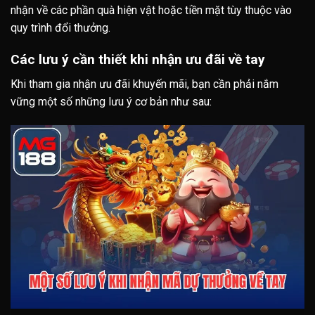
nhận về các phần quà hiện vật hoặc tiền mặt tùy thuộc vào
quy trình đổi thưởng.
Các lưu ý cần thiết khi nhận ưu đãi về tay
Khi tham gia nhận ưu đãi khuyến mãi, bạn cần phải nắm
vững một số những lưu ý cơ bản như sau: