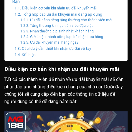
Bạn
Điều kiện cơ bản khi nhận ưu đãi khuyến mãi
Tổng hợp các ưu đãi khuyến mãi đang áp dụng
Ưu đãi dành riêng tặng thưởng cho thành viên mới
Tặng thưởng khi nạp tiền siêu đặc biệt
Nhận thưởng dịp sinh nhật khách hàng
Giới thiệu thành công bạn bè nhận hoa hồng
Ưu đãi khuyến mãi hằng ngày
Các lưu ý cần thiết khi nhận ưu đãi về tay
Kết luận
Điều kiện cơ bản khi nhận ưu đãi khuyến mãi
Tất cả các thành viên để nhận về ưu đãi khuyến mãi sẽ cần
phải đáp ứng những điều kiện chung của nhà cái. Dưới đây
chúng tôi sẽ cung cấp đến bạn các thông tin dữ liệu để
người dùng có thể dễ dàng nắm bắt: