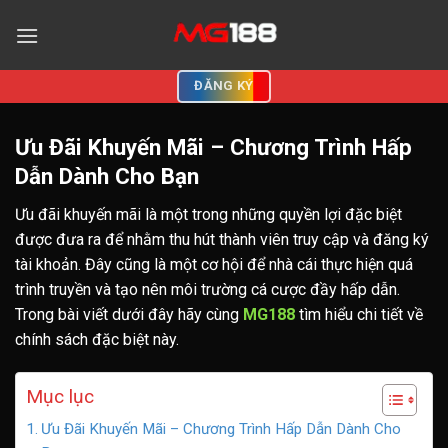
Bỏ
qua
nội
dung
ĐĂNG KÝ
Ưu Đãi Khuyến Mãi – Chương Trình Hấp
Dẫn Dành Cho Bạn
Ưu đãi khuyến mãi là một trong những quyền lợi đặc biệt
được đưa ra để nhằm thu hút thành viên truy cập và đăng ký
tài khoản. Đây cũng là một cơ hội để nhà cái thực hiện quá
trình truyền và tạo nên môi trường cá cược đầy hấp dẫn.
Trong bài viết dưới đây hãy cùng
MG188
tìm hiểu chi tiết về
chính sách đặc biệt này.
Mục lục
Ưu Đãi Khuyến Mãi – Chương Trình Hấp Dẫn Dành Cho